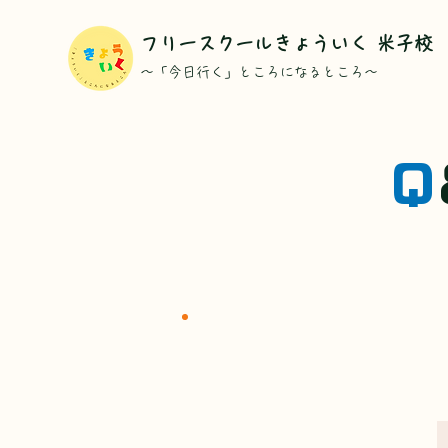
​フリースクールきょういく 米子校
​～「今日行く」ところになるところ～
Q