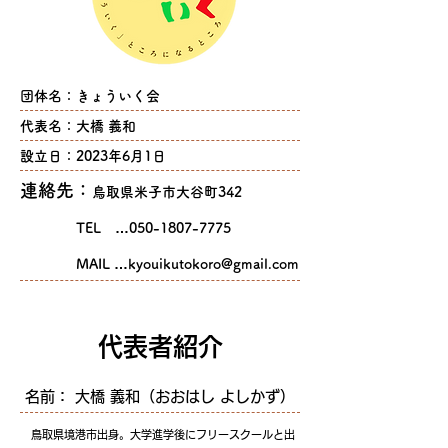
​団体名：
きょういく会
​代表名：
大橋 義和
​設立日：
2023年6月1日
​連絡先：
鳥取県米子市大谷町342
TEL …
050-1807-7775
MAIL …kyouikutokoro@gmail.c
om
​代表者紹介
名前： 大橋 義和（おおはし よしかず）​
鳥取県境港市出身。大学進学後にフリースクールと出