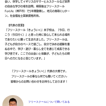
会い、休学してイギリスのサマーヒルスクールなど世界
の自由な学びの場を訪問。帰国後はフリースクール
ForLife（神戸市）で5年間勤務し、地元の鳥取にUター
ン。社会福祉士国家資格所持。
【代表の言葉】
「フリースクール『きょういく』米子校は、『今日、行
こう（今日行く）』と思った時に安心して来られる場所
でありたいと願って生まれました。フリースクールは、
子どもが自分のペースで過ごし、自分で決める経験を重
ねる中で、学び・遊び・暮らし全てを通じて成長できる
学び舎です。ここでの出会いと体験が、子どもたちの明
日への力になると信じています。」
「フリースクールきょういく」代表の大橋です。
フリースクールの事なら何でも聞いてください♪
​皆様からのお問い合わせをお待ちしております！
フリースクールについて聞いてみる