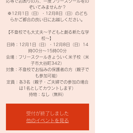
応等でお困りの方、一度フリースクールをの
ぞいてみませんか？
※12月1日（日）・12月8日（日）のどち
らかご都合の良い日にお越しください。
【不登校でも大丈夫～子どもと創る新たな学
校～】
日時：12月1日（日）・12月8日（日）14
時00分～15時00分
会場：フリースクールきょういく米子校（米
子市大谷町342）
対象：不登校でお悩みの保護者の方（親子で
も参加可能）
定員：各3名（親子・ご夫婦での参加の場合
は1名としてカウントします）
持物：なし（無料）
受付が終了しました
他のイベントを見る