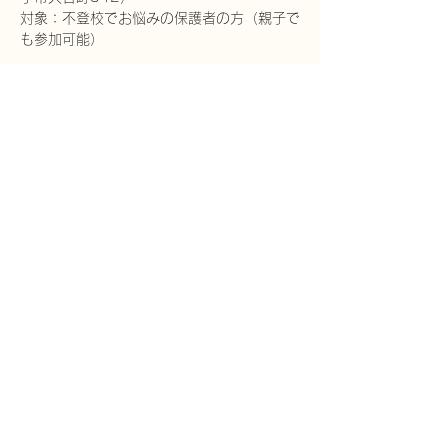
対象：不登校でお悩みの保護者の方（親子で
も参加可能）
さらに表示
このイベントをシェア
​フリースクールきょういく 米子校
～「今日行く」ところになるところ～
​鳥取県米子市・米子駅近くで、不登校など居場