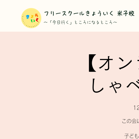
​フリースクールきょういく 米子校
​～「今日行く」ところになるところ～
【オン
しゃ
1
この会
子ども