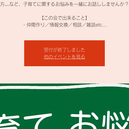
方…など、子育てに関するお悩みを一緒にお話ししませんか？
【この会で出来ること】
・仲間作り／情報交換／相談／雑談etc...
受付が終了しました
他のイベントを見る