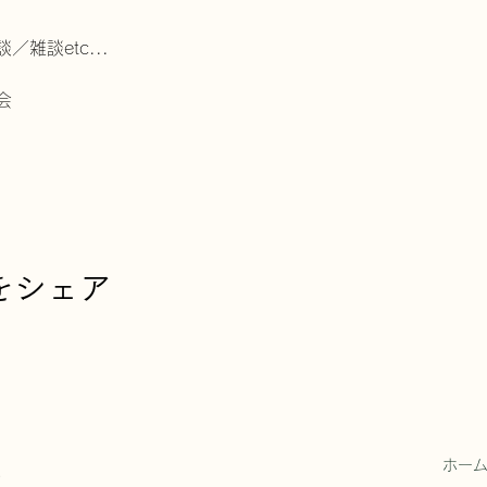
雑談etc...
会
をシェア
校
​ホー