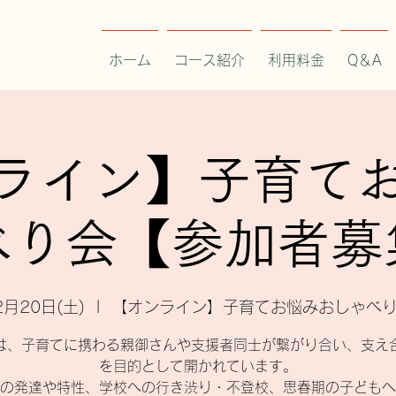
ホーム
コース紹介
利用料金
Q＆A
ライン】子育て
べり会【参加者募
2月20日(土)
  |  
【オンライン】子育てお悩みおしゃべ
は、子育てに携わる親御さんや支援者同士が繋がり合い、支え
を目的として開かれています。
の発達や特性、学校への行き渋り・不登校、思春期の子どもへ