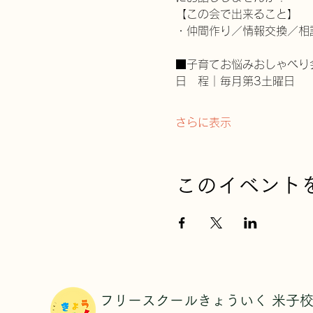
【この会で出来ること】
・仲間作り／情報交換／相談／
■子育てお悩みおしゃべり
日　程｜毎月第3土曜日
さらに表示
このイベント
​フリースクールきょういく 米子